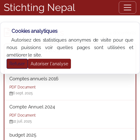
Stichting Nepal
Documents
Cookies analytiques
4 documents
Autorisez des statistiques anonymes de visite pour que
nous puissions voir quelles pages sont utilisées et
Comptes annuels 2023
améliorer le site.
PDF Document
Refuser
Autoriser l'analyse
6 sept. 2025
Comptes annuels 2016
PDF Document
6 sept. 2025
Compte Annuel 2024
PDF Document
22 juil. 2025
budget 2025