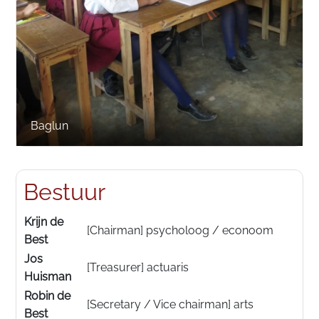
Baglun
Bestuur
Naam
Functie
Krijn de
[Chairman] psycholoog / econoom
Best
Jos
[Treasurer] actuaris
Huisman
Robin de
[Secretary / Vice chairman] arts
Best