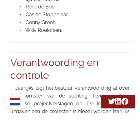
René de Bos,
Cas de Stoppelaar,
Conny Groot,
Willy Roelofsen,
Verantwoording en
controle
Jaarlijks legt het bestuur verantwoording af over
de inkomsten van de stichting. Tevens stelt zij
jaarlijkse projectverslagen op. De inkomsten en
uitgaven aan de projecten in Nepal worden jaarlijks
gecontroleerd door de accountants van Nepal
Trust. In Nederland wordt de jaarrekening opgesteld
door onafhankelijke accountants. De belastingdienst