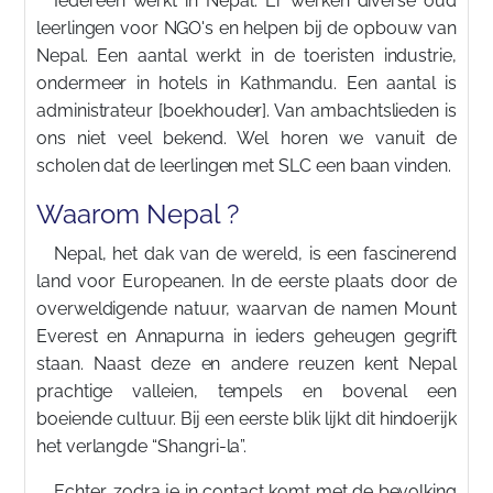
Iedereen werkt in Nepal. Er werken diverse oud
leerlingen voor NGO's en helpen bij de opbouw van
Nepal. Een aantal werkt in de toeristen industrie,
ondermeer in hotels in Kathmandu. Een aantal is
administrateur [boekhouder]. Van ambachtslieden is
ons niet veel bekend. Wel horen we vanuit de
scholen dat de leerlingen met SLC een baan vinden.
Waarom Nepal ?
Nepal, het dak van de wereld, is een fascinerend
land voor Europeanen. In de eerste plaats door de
overweldigende natuur, waarvan de namen Mount
Everest en Annapurna in ieders geheugen gegrift
staan. Naast deze en andere reuzen kent Nepal
prachtige valleien, tempels en bovenal een
boeiende cultuur. Bij een eerste blik lijkt dit hindoerijk
het verlangde “Shangri-la”.
Echter, zodra je in contact komt met de bevolking