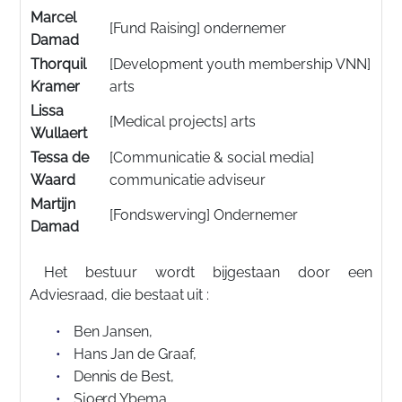
Marcel
[Fund Raising] ondernemer
Damad
Thorquil
[Development youth membership VNN]
Kramer
arts
Lissa
[Medical projects] arts
Wullaert
Tessa de
[Communicatie & social media]
Waard
communicatie adviseur
Martijn
[Fondswerving] Ondernemer
Damad
Het bestuur wordt bijgestaan door een
Adviesraad, die bestaat uit :
Ben Jansen,
Hans Jan de Graaf,
Dennis de Best,
Sjoerd Ybema,